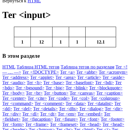
Вернуться к
HTML
Тег <input>
1
12
1
1
12.1
В этом разделе
HTML
Таблица HTML тегов
Таблица тегов по разделам
Тег <!
— … —>
Тег <!DOCTYPE>
Тег <a>
Тег <abbr>
Тег <acronym>
Тег <address>
Тег <applet>
Тег <area>
Тег <article>
Тег <aside>
Тег <audio>
Тег <b>
Тег <base>
Тег <basefont>
Тег <bdi>
Тег
<bdo>
Тег <bgsound>
Тег <big>
Тег <blink>
Тег <blockquote>
Тег <body>
Тег <br>
Тег <button>
Тег <canvas>
Тег <caption>
Тег <center>
Тег <cite>
Тег <code>
Тег <col>
Тег <colgroup>
Тег <command>
Тег <comment>
Тег <data>
Тег <datalist>
Тег
<dd>
Тег <del>
Тег <details>
Тег <dfn>
Тег <dialog>
Тег <dir>
Тег <div>
Тег <dl>
Тег <dt>
Тег <em>
Тег <embed>
Тег
<fieldset>
Тег <figcaption>
Тег <figure>
Тег <font>
Тег <footer>
Тег <form>
Тег <frame>
Тег <frameset>
Тег <head>
Тег <head>
Тег <header>
Тег <hgroup>
Тег <hr>
Тег <html>
Тег <i>
Тег